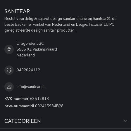
SANITEAR
Bestel voordelig & stijlvol design sanitair online bij Sanitear®, de
beste badkamer winkel van Nederland en België. Inclusief EUIPO
geregistreerde design sanitair producten.
Dragonder 32C
5555 XZ Valkenswaard
Nederland
0402024112
info@sanitear.nl
KVK nummer:
63514818
btw-nummer:
NL002415984B28
CATEGORIEËN