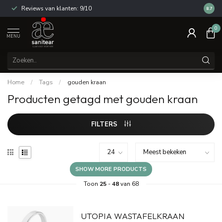
Reviews van klanten: 9/10
14 dag
8.7
0
MENU
Home
/
Tags
/
gouden kraan
Producten getagd met gouden kraan
FILTERS
SHOW MORE PRODUCTS
Toon
25
-
48
van 68
UTOPIA WASTAFELKRAAN