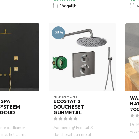
Vergelijk
V
-25%
HANSGROHE
WA
 SPA
ECOSTAT S
NA
YSTEEM
DOUCHESET
70
 GOUD
GUNMETAL
De M
r je badkamer
Aanbieding! Ecostat S
wask
 met het Como
doucheset gun metal
marm