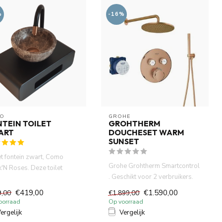
%
-16%
O
GROHE
TEIN TOILET
GROHTHERM
ART
DOUCHESET WARM
SUNSET
et fontein zwart, Como
Grohe Grohtherm Smartcontrol
k'N Roses. Deze toilet
. Geschikt voor 2 verbruikers.
om heeft 1ste klasse N...
Activering van verbr...
€419,00
€1.590,00
9,00
€1.899,00
oorraad
Op voorraad
ergelijk
Vergelijk