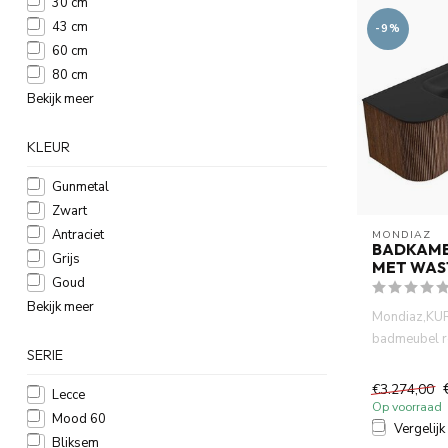
30 cm
43 cm
-9%
60 cm
80 cm
Bekijk meer
KLEUR
Gunmetal
Zwart
Antraciet
MONDIAZ
BADKAM
Grijs
MET WAS
Goud
Bekijk meer
Mondiaz,KU
badmeubel r
SERIE
Rechts kleur
en ...
€3.274,00
Lecce
Op voorraad
Mood 60
Vergelijk
Bliksem