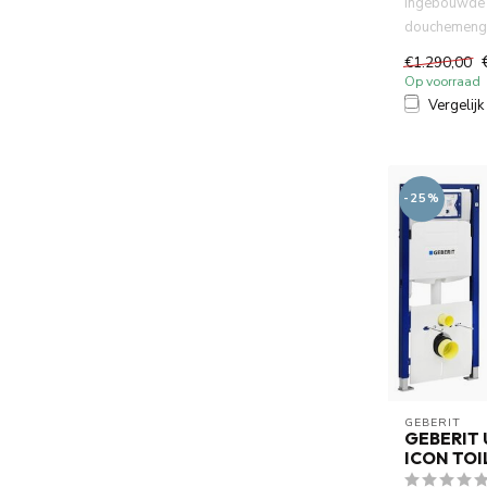
Ingebouwde 
douchemengk
kwaliteit en s
€1.290,00
Op voorraad
Vergelijk
-25%
GEBERIT 
GEBERIT 
ICON TOI