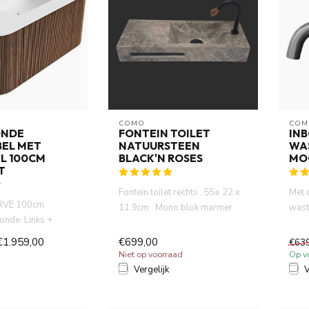
COMO
COM
ONDE
FONTEIN TOILET
IN
EL MET
NATUURSTEEN
WA
L 100CM
BLACK'N ROSES
MO
T
Fontein toilet rechts , 55x 22 x
Met 
RVE 100cm
11.9cm . Mono blok marmer
wast
nde. Links +
wasbak met blad.en h...
kies 
 walnoot met 1
€1.959,00
€699,00
€63
Niet op voorraad
Op v
Vergelijk
V