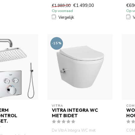
A 3-Weg
geborsteld .Thermostatisch
€1.499,00
€69
€1.989,00
...
inbouwdeel ...
Op voorraad
Op v
Vergelijk
V
-15%
VITRA
COM
ERM
VITRA INTEGRA WC
WOO
ONTROL
MET BIDET
HO
ET.
De VitrA Integra WC met
COM