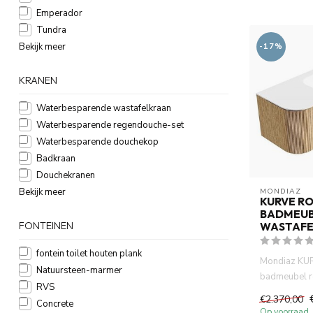
Emperador
Tundra
Bekijk meer
-17%
KRANEN
Waterbesparende wastafelkraan
Waterbesparende regendouche-set
Waterbesparende douchekop
Badkraan
Douchekranen
MONDIAZ
Bekijk meer
KURVE R
BADMEUB
WASTAFE
FONTEINEN
fontein toilet houten plank
Mondiaz KU
Natuursteen-marmer
badmeubel ro
RVS
Rechts kleur 
€2.370,00
Concrete
2 d...
Op voorraad