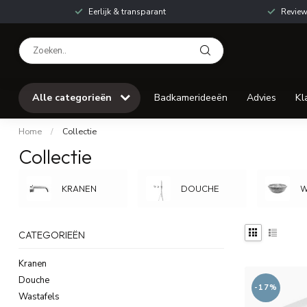
Eerlijk & transparant
Review
Alle categorieën
Badkamerideeën
Advies
Kl
Home
/
Collectie
Collectie
KRANEN
DOUCHE
W
CATEGORIEËN
Kranen
Douche
-17%
Wastafels