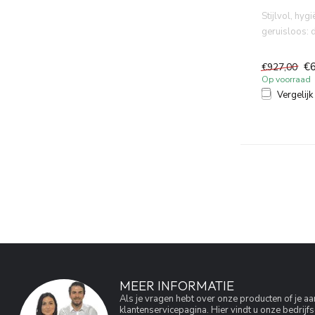
Stijlvol, hyg
geruisloos: 
toiletset met 
€
€927,00
Op voorraad
Vergelijk
MEER INFORMATIE
Als je vragen hebt over onze producten of je 
klantenservicepagina. Hier vindt u onze bedri