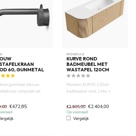
O
MONDIAZ
BOUW
KURVE ROND
STAFELKRAAN
BADMEUBEL MET
OD 60, GUNMETAL
WASTAFEL 120CM
deze gunmetal inbouw
Mondiaz KURVE 120cm
afelkraan compleet set
badmeubel rond. Links +
je voor een stijlvolle ...
Rechts kleur Oak met 1 lade en
2 deu...
€472,85
€2.404,00
9,00
€2.905,00
oorraad
Op voorraad
ergelijk
Vergelijk