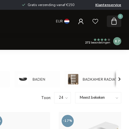
Gratis verzending vanaf €150
Klantenservice
0
EUR
8.7
272
beoordelingen
BADEN
BADKAMER RADIATOR
Toon:
%
-17%