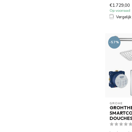
Mood 60 SP
€1.729,00
Douchesystee
Op voorraad
Vergelijk
-57%
GROHE
GROHTH
SMARTC
DOUCHES