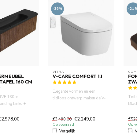
-36%
-21
VITRA
COM
ERMEUBEL
V-CARE COMFORT 1.1
FON
TAFEL 160 CM
ZW
Elegante vormen en een
RVE 160cm
Toil
tijdloos ontwerp maken de V-
onding Links +
Blac
care Comfort 1.1 GEN2 tot
 Walnut met 1 lade
wask
een...
€2.978,00
€2.249,00
€3.499,00
€52
Op voorraad
Op v
Vergelijk
V