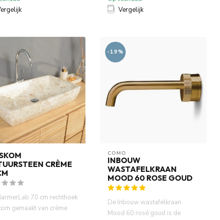
ergelijk
Vergelijk
-19%
COMO
SKOM
INBOUW
TUURSTEEN CRÈME
WASTAFELKRAAN
CM
MOOD 60 ROSE GOUD
armerLab 70 cm rechthoek
De Inbouw wastafelkraan
om gemaakt van crème
Mood 60 rosé goud is de
er De waskom is van bi...