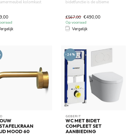
amermeubel kolomkast
bidetfunctie is de ultieme
 140 cm x 35 x 35 cm, 30
combinatie van design,
assief hou...
technolo...
9,00
€490,00
€567,00
oorraad
Op voorraad
ergelijk
Vergelijk
%
-24%
O
GEBERIT 
BOUW
WC MET BIDET
STAFELKRAAN
COMPLEET SET
UD MOOD 60
AANBIEDING