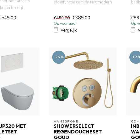
thermostatische
bidetfunctie combineert modern
badk
raan brengt
design met geavanceerde h...
hout
tijl in uw badka...
mm m
€549,00
€389,00
€89
€459,00
Op voorraad
Op v
Vergelijk
V
-25%
-17
HANSGROHE
COM
UP320 MET
SHOWERSELECT
IN
LETSET
REGENDOUCHESET
WA
GOUD
GO