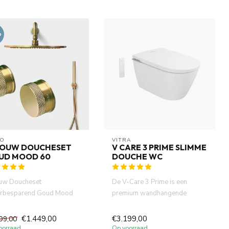
%
O
VITRA
BOUW DOUCHESET
V CARE 3 PRIME SLIMME
UD MOOD 60
DOUCHE WC
uw Doucheset
De V-Care 3 Prime is een
rbesparend Goud Mood
premium wandhangende
eborsteld messing PVD
slimme douche-wc met
eet set...
bidetfunctie ...
€1.449,00
€3.199,00
99,00
oorraad
Op voorraad