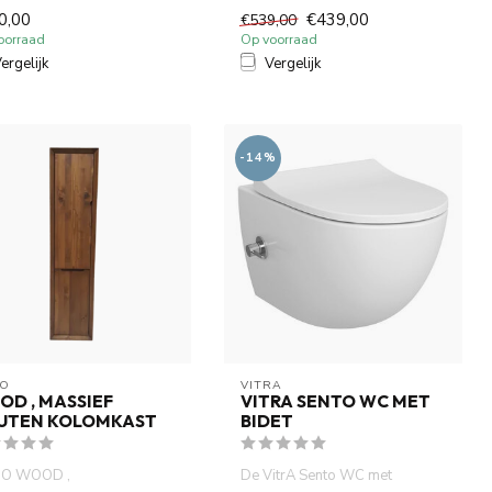
perfecte keuze voor een
0,00
€439,00
€539,00
stijlvol...
oorraad
Op voorraad
ergelijk
Vergelijk
-14%
O
VITRA
D , MASSIEF
VITRA SENTO WC MET
UTEN KOLOMKAST
BIDET
O WOOD ,
De VitrA Sento WC met