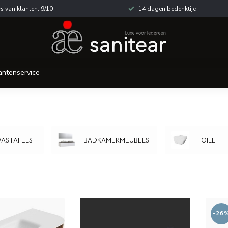
s van klanten: 9/10
14 dagen bedenktijd
antenservice
ASTAFELS
BADKAMERMEUBELS
TOILET
-26