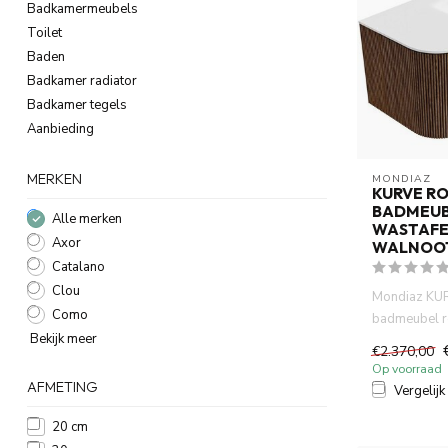
Badkamermeubels
Toilet
Baden
Badkamer radiator
Badkamer tegels
Aanbieding
MERKEN
MONDIAZ
KURVE R
BADMEUB
Alle merken
WASTAFE
Axor
WALNOO
Catalano
Clou
Mondiaz KU
Como
badmeubel ro
Bekijk meer
Rechts kleur
€2.370,00
lade en ...
Op voorraad
AFMETING
Vergelijk
20 cm