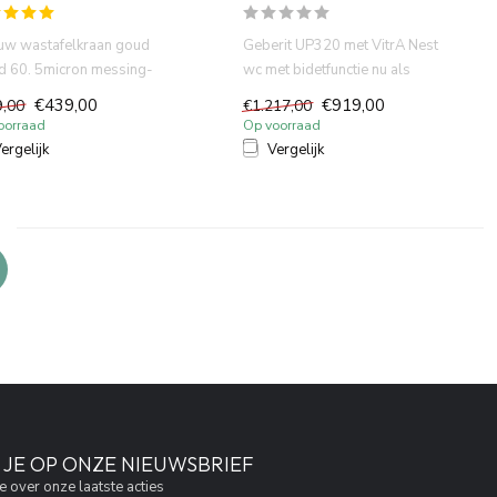
uw wastafelkraan goud
Geberit UP320 met VitrA Nest
 60. 5micron messing-
wc met bidetfunctie nu als
PVD (certifieerde). DZR ...
compleet pack in de aanb...
€439,00
€919,00
9,00
€1.217,00
oorraad
Op voorraad
ergelijk
Vergelijk
JE OP ONZE NIEUWSBRIEF
e over onze laatste acties