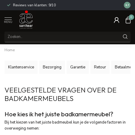
Reviews van klanten: 9/10
14 dag
8.7
0
MENU
Home
Klantenservice
Bezorging
Garantie
Retour
Betaalmet
VEELGESTELDE VRAGEN OVER DE
BADKAMERMEUBELS
Hoe kies ik het juiste badkamermeubel?
Bij het kiezen van het juiste badmeubel kun je de volgende factoren in
overweging nemen: