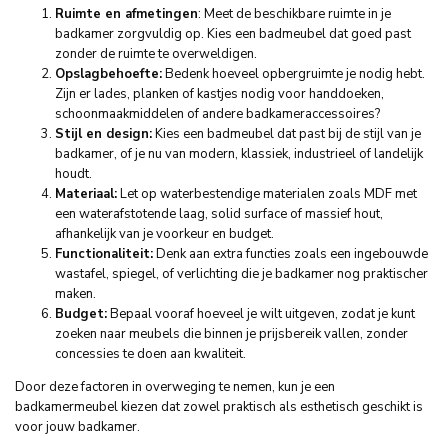
Ruimte en afmetingen
: Meet de beschikbare ruimte in je
badkamer zorgvuldig op. Kies een badmeubel dat goed past
zonder de ruimte te overweldigen.
Opslagbehoefte:
Bedenk hoeveel opbergruimte je nodig hebt.
Zijn er lades, planken of kastjes nodig voor handdoeken,
schoonmaakmiddelen of andere badkameraccessoires?
Stijl en design:
Kies een badmeubel dat past bij de stijl van je
badkamer, of je nu van modern, klassiek, industrieel of landelijk
houdt.
Materiaal:
Let op waterbestendige materialen zoals MDF met
een waterafstotende laag, solid surface of massief hout,
afhankelijk van je voorkeur en budget.
Functionaliteit:
Denk aan extra functies zoals een ingebouwde
wastafel, spiegel, of verlichting die je badkamer nog praktischer
maken.
Budget:
Bepaal vooraf hoeveel je wilt uitgeven, zodat je kunt
zoeken naar meubels die binnen je prijsbereik vallen, zonder
concessies te doen aan kwaliteit.
Door deze factoren in overweging te nemen, kun je een
badkamermeubel kiezen dat zowel praktisch als esthetisch geschikt is
voor jouw badkamer.