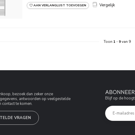
Vergelijk
AAN VERLANGLIJST TOEVOEGEN
Toon
1
-
9
van 9
ABONNEER 
aankoop, bezoek dan zeker onze
Blijf op de hoogt
jfsgegevens, antwoorden op veelgestelde
 contact te komen.
TELDE VRAGEN