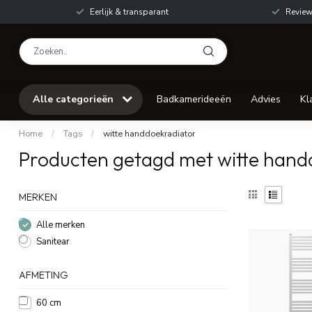
Eerlijk & transparant
Review
Alle categorieën
Badkamerideeën
Advies
Kl
Home
/
Tags
/
witte handdoekradiator
Producten getagd met witte hand
MERKEN
Alle merken
Sanitear
AFMETING
60 cm