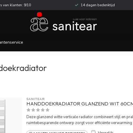
s van klanten: 9/10
14 dagen bedenktijd
antenservice
doekradiator
SANITEAR
HANDDOEKRADIATOR GLANZEND WIT 60C
Deze glanzend witte verticale radiator combineert stijl en pra
ruimtebesparende ontwerp zorgt voor efficiënte verwarming e