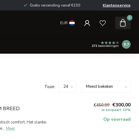
Gratis verzending vanaf €150
Klantenservice
0
EUR
8.7
272
beoordelingen
Toon:
€300,00
€450,00
M BREED
Je bespaart 33%
Op voorraad
ktisch comfort. Het slanke,
...
Meer