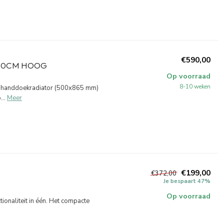
€590,00
 50CM HOOG
Op voorraad
8-10 weken
m handdoekradiator (500x865 mm)
..
Meer
€199,00
€372,00
Je bespaart 47%
Op voorraad
tionaliteit in één. Het compacte