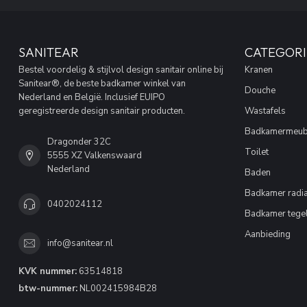
SANITEAR
CATEGORI
Bestel voordelig & stijlvol design sanitair online bij
Kranen
Sanitear®, de beste badkamer winkel van
Douche
Nederland en België. Inclusief EUIPO
geregistreerde design sanitair producten.
Wastafels
Badkamermeub
Dragonder 32C
Toilet
5555 XZ Valkenswaard
Nederland
Baden
Badkamer radia
0402024112
Badkamer tege
Aanbieding
info@sanitear.nl
KVK nummer:
63514818
btw-nummer:
NL002415984B28