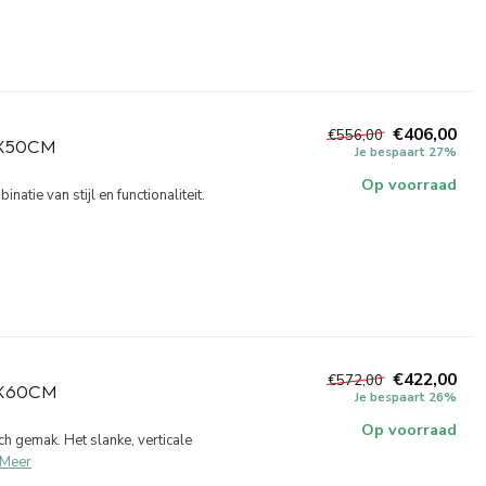
€406,00
€556,00
X50CM
Je bespaart 27%
Op voorraad
atie van stijl en functionaliteit.
€422,00
€572,00
6X60CM
Je bespaart 26%
Op voorraad
ch gemak. Het slanke, verticale
Meer