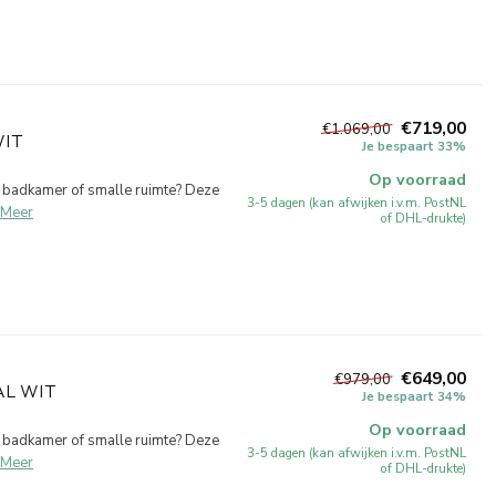
€719,00
€1.069,00
WIT
Je bespaart 33%
Op voorraad
e badkamer of smalle ruimte? Deze
3-5 dagen (kan afwijken i.v.m. PostNL
Meer
of DHL-drukte)
€649,00
€979,00
AL WIT
Je bespaart 34%
Op voorraad
e badkamer of smalle ruimte? Deze
3-5 dagen (kan afwijken i.v.m. PostNL
Meer
of DHL-drukte)