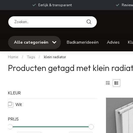
Eerlijk & transparant
Review
Alle categorieën
Badkamerideeën
Advies
Kl
Home
/
Tags
/
klein radiator
Producten getagd met klein radia
KLEUR
Wit
PRIJS