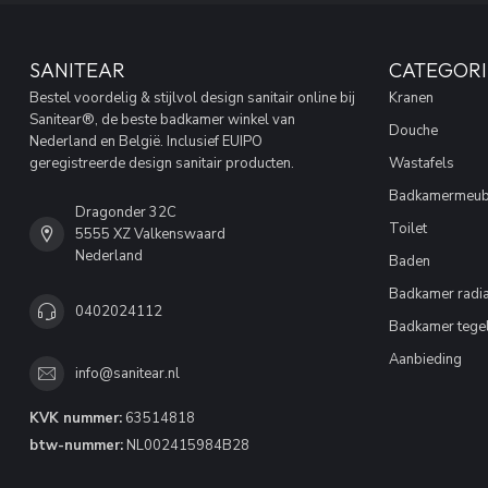
SANITEAR
CATEGORI
Bestel voordelig & stijlvol design sanitair online bij
Kranen
Sanitear®, de beste badkamer winkel van
Douche
Nederland en België. Inclusief EUIPO
geregistreerde design sanitair producten.
Wastafels
Badkamermeub
Dragonder 32C
Toilet
5555 XZ Valkenswaard
Nederland
Baden
Badkamer radia
0402024112
Badkamer tege
Aanbieding
info@sanitear.nl
KVK nummer:
63514818
btw-nummer:
NL002415984B28