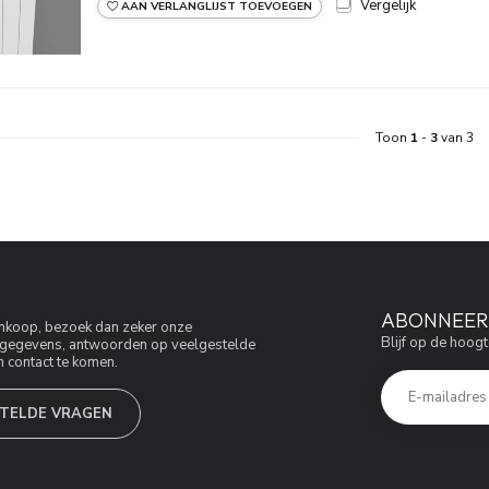
Vergelijk
AAN VERLANGLIJST TOEVOEGEN
Toon
1
-
3
van 3
ABONNEER 
aankoop, bezoek dan zeker onze
Blijf op de hoogt
jfsgegevens, antwoorden op veelgestelde
 contact te komen.
TELDE VRAGEN