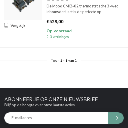
De Mood CMIB-02 thermostatische 3-weg
inbouwdeel set is de perfecte op...
€529,00
Vergelijk
Op voorraad
2-3 werkdagen
Toon
1
-
1
van 1
ABONNEER JE OP ONZE NIEUWSBRIEF
Blijf op de hoogte over onze laatste acties