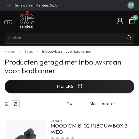
Reviews van klanten: 9/10
14 dag
8.7
0
MENU
Home
/
Tags
/
Inbouwkraan voor badkamer
Producten getagd met Inbouwkraan
voor badkamer
FILTERS
COMO
MOOD CMIB-02 INBOUWBOX 3
WEG