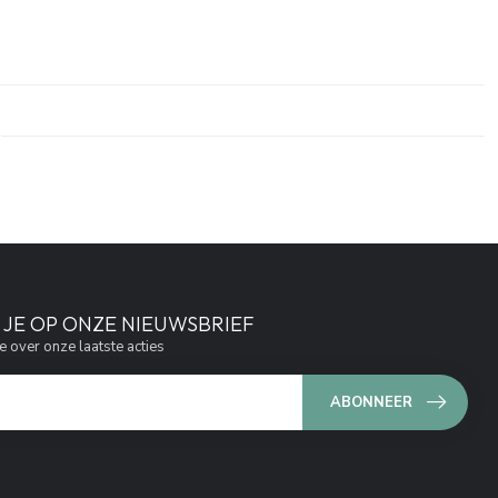
JE OP ONZE NIEUWSBRIEF
e over onze laatste acties
ABONNEER