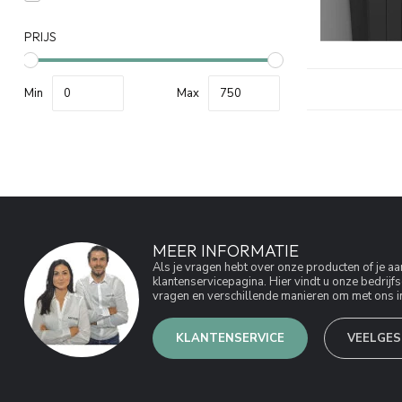
PRIJS
Min
Max
MEER INFORMATIE
Als je vragen hebt over onze producten of je 
klantenservicepagina. Hier vindt u onze bedri
vragen en verschillende manieren om met ons in
KLANTENSERVICE
VEELGES