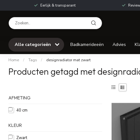
Eerlijk & transparant
Review
Alle categorieën
Badkamerideeën
Advies
Kl
Home
/
Tags
/
designradiator mat zwart
Producten getagd met designradi
AFMETING
40 cm
KLEUR
Zwart