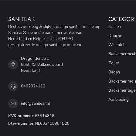
SANITEAR
CATEGORI
Bestel voordelig & stijlvol design sanitair online bij
Kranen
Sanitear®, de beste badkamer winkel van
Douche
Nederland en België. Inclusief EUIPO
geregistreerde design sanitair producten.
Wastafels
Badkamermeub
Dragonder 32C
Toilet
5555 XZ Valkenswaard
Nederland
Baden
Badkamer radia
0402024112
Badkamer tege
Aanbieding
info@sanitear.nl
KVK nummer:
63514818
btw-nummer:
NL002415984B28