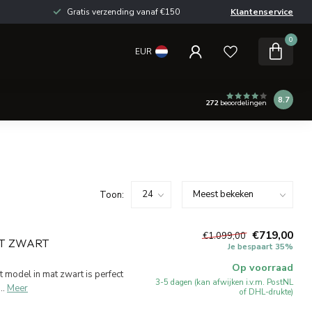
Gratis verzending vanaf €150
Klantenservice
0
EUR
8.7
272
beoordelingen
Toon:
€719,00
€1.099,00
T ZWART
Je bespaart 35%
Op voorraad
 model in mat zwart is perfect
3-5 dagen (kan afwijken i.v.m. PostNL
..
Meer
of DHL-drukte)