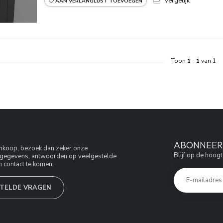
Vergelijk
AAN VERLANGLIJST TOEVOEGEN
Toon
1
-
1
van 1
ABONNEER 
aankoop, bezoek dan zeker onze
Blijf op de hoogt
jfsgegevens, antwoorden op veelgestelde
 contact te komen.
TELDE VRAGEN