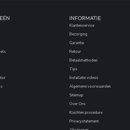
EËN
INFORMATIE
Klantenservice
Bezorging
Garantie
els
Retour
Betaalmethoden
Tips
tor
Installatie videos
ls
Algemene voorwaarden
Sitemap
Over Ons
Klachten procedure
Privacystatement
Alle kranen