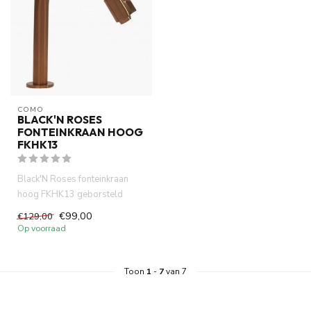
COMO
BLACK'N ROSES
FONTEINKRAAN HOOG
FKHK13
Black'N Roses fonteinkraan
hoog FKHK13 geborsteld
koper 12.5 cm uitloop van het
€99,00
€129,00
...
Op voorraad
Toon
1
-
7
van 7