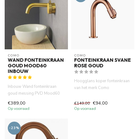
COMO
COMO
WAND FONTEINKRAAN
FONTEINKRAAN SVANE
GOUD MOOD60
ROSE GOUD
INBOUW
Hoogglans koper fonteinkraan
Inbouw Wand fonteinkraan
van het merk Como
goud messing PVD Mood60
.Hoogwaardige messing
met 10cm of 15 cm uitloop
materiaal m...
€389,00
€94,00
€149,00
gebog...
Op voorraad
Op voorraad
-23%