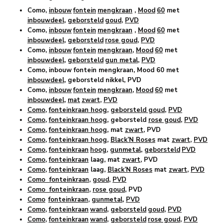
Como,
inbouw
fontein
mengkraan
,
Mood
60
met
inbouwdeel
,
geborsteld
goud
,
PVD
Como,
inbouw
fontein
mengkraan
,
Mood
60
met
inbouwdeel
,
geborsteld
rose goud
,
PVD
Como,
inbouw
fontein
mengkraan
,
Mood
60
met
inbouwdeel
,
geborsteld
gun metal
,
PVD
Como, inbouw fontein mengkraan, Mood 60 met
inbouwdeel
, geborsteld nikkel, PVD
Como,
inbouw
fontein
mengkraan
,
Mood
60
met
inbouwdeel
,
mat
zwart
,
PVD
Como
,
fonteinkraan hoog
,
geborsteld goud
,
PVD
Como
,
fonteinkraan hoog
, geborsteld
rose goud
,
PVD
Como
,
fonteinkraan hoog
, mat
zwart
, PVD
Como
,
fonteinkraan hoog
,
Black’N Roses
mat
zwart
,
PVD
Como
,
fonteinkraan
hoog
,
gunmetal
,
geborsteld
PVD
Como
,
fonteinkraan
laag, mat
zwart
, PVD
Como
,
fonteinkraan
laag,
Black’N Roses
mat
zwart
,
PVD
Como fonteinkraan
,
goud
,
PVD
Como fonteinkraan
,
rose goud
, PVD
Como
fonteinkraan
,
gunmetal
,
PVD
Como
,
fonteinkraan
wand
,
geborsteld
goud
,
PVD
Como
,
fonteinkraan
wand
,
geborsteld
rose goud
,
PVD