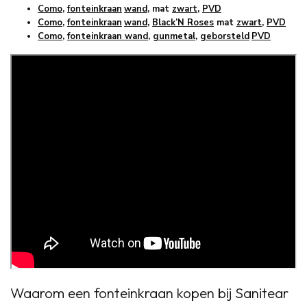
Como
,
fonteinkraan
wand
, mat
zwart
,
PVD
Como
,
fonteinkraan
wand
,
Black’N Roses
mat
zwart
,
PVD
Como
,
fonteinkraan wand
,
gunmetal
,
geborsteld
PVD
Waarom een fonteinkraan kopen bij Sanitear