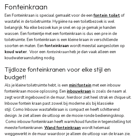
Fonteinkraan
Een Fonteinkraan is speciaal gemaakt voor de een
fontein toilet
of
wastafel in de toiletruimte. Hygiëne na een toiletbezoek is wel
belangrijk. Na elke bezoek kun je snel en op je gemak je handen
wassen. Een fonteintje met een fonteinkraan is dus een pre in de
toiletruimte. Een fonteinkraan is een kleine kraan in verschillende
soorten en maten. Een
fonteinkraan
wordt meestal aangesloten op
koud water
. Voor een
fonteinkraan
heb je dan vaak alleen een
koudwateraansluiting nodig.
Tijdloze fonteinkranen voor elke stijl en
budget!
Als je kleine toiletruimte hebt, is een
mini
fontein
met een inbouw
fonteinkraan mooie oplossing. Een
inbouwkraan
is zoals de naam al
zegt wordt ingebouwd in de muur, hierdoor ziet heel strak en chique uit.
Inbouw fontein kraan past zowel bij moderne als bij klassieke
stijl. Como Inbouw wastafelkraan is compact en heeft schitterend
design. Je ziet alleen de uitloop en de mooie ronde bedieningsknop.
Como inbouw fonteinkraan heeft warm/koud functie in tegenstelling tot
meeste fonteinkranen.
Wand fonteinkraan
wordt helemaal
weggewerkt in de muur waardoor je alleen de uitloop van de kraan zie.