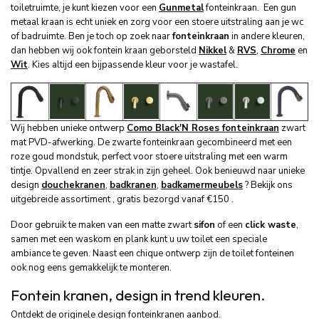
toiletruimte, je kunt kiezen voor een
Gunmetal
fonteinkraan. Een gun
metaal kraan is echt uniek en zorg voor een stoere uitstraling aan je wc
of badruimte. Ben je toch op zoek naar
fonteinkraan
in andere kleuren,
dan hebben wij ook fontein kraan geborsteld
Nikkel
&
RVS
,
Chrome
en
Wit
. Kies altijd een bijpassende kleur voor je wastafel.
Wij hebben unieke ontwerp
Como Black'N Roses fonteinkraan
zwart
mat PVD-afwerking. De zwarte fonteinkraan gecombineerd met een
roze goud mondstuk, perfect voor stoere uitstraling met een warm
tintje. Opvallend en zeer strak in zijn geheel. Ook benieuwd naar unieke
design
douchekranen
,
badkranen
,
badkamermeubels
? Bekijk ons
uitgebreide assortiment , gratis bezorgd vanaf €150 .
Door gebruik te maken van een matte zwart
sifon
of een
click waste
,
samen met een waskom en plank kunt u uw toilet een speciale
ambiance te geven. Naast een chique ontwerp zijn de toilet fonteinen
ook nog eens gemakkelijk te monteren.
Fontein kranen, design in trend kleuren.
Ontdekt de originele design fonteinkranen aanbod.