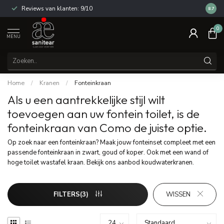
Reviews van klanten: 9/10
14 dag
8.7
0
MENU
Home
/
Kranen
/
Fonteinkraan
Als u een aantrekkelijke stijl wilt
toevoegen aan uw fontein toilet, is de
fonteinkraan van Como de juiste optie.
Op zoek naar een fonteinkraan? Maak jouw fonteinset compleet met een
passende fonteinkraan in zwart, goud of koper. Ook met een wand of
hoge toilet wastafel kraan. Bekijk ons aanbod koudwaterkranen.
FILTERS(3)
WISSEN