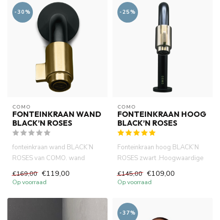
-30%
-25%
COMO
COMO
FONTEINKRAAN WAND
FONTEINKRAAN HOOG
BLACK’N ROSES
BLACK’N ROSES
fonteinkraan wand BLACK’N
Fonteinkraan hoog BLACK’N
ROSES van COMO. wand
ROSES zwart .Hoogwaardige
montage. Neoperl cartouche.
messing materiaal met kerami...
€119,00
€109,00
€169,00
€145,00
Vanu...
Op voorraad
Op voorraad
-37%