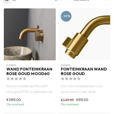
-36%
COMO
COMO
WAND FONTEINKRAAN
FONTEINKRAAN WAND
ROSE GOUD MOOD60
ROSE GOUD
Inbouw toiletkraan Mood60
De Como fonteinkraan rose-
rose goud PVD is gemaakt van
goud wand is een strak
volledig DZR messing. Wat...
ontwerp met 10cm uitloop. In
€389,00
€89,00
€139,00
co...
Op voorraad
Op voorraad