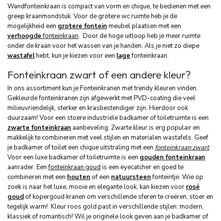
Wandfonteinkraan is compact van vorm en chique, te bedienen met een
greep kraanmondstuk. Voor de grotere wc ruimte heb je de
mogelijkheid een
grotere fontein
meubel plaatsen met een
verhoogde
fonteinkraan
. Door de hoge uitloop heb je meer ruimte
onder de kraan voor het wassen van je handen. Als je niet zo diepe
wastafel
hebt, kun je kiezen voor een
lage
fonteinkraan.
Fonteinkraan zwart of een andere kleur?
In ons assortiment kun je Fonteinkranen met trendy kleuren vinden.
Gekleurde fonteinkranen zijn afgewerkt met PVD-coating die veel
milieuvriendelijk, sterker en krasbestendiger zijn. Hierdoor ook
duurzaam! Voor een stoere industriële badkamer of toiletruimte is een
zwarte fonteinkraan
aanbeveling. Zwarte kleur is erg populair en
makkelijk te combineren met veel stijlen en materialen wastafels. Geef
je badkamer of toilet een chique uitstraling met een
fonteinkraan zwart
.
Voor een luxe badkamer of toiletruimte is een
gouden fonteinkraan
aanrader. Een
fonteinkraan goud
is een eyecatcher en goed te
combineren met een
houten
of een
natuursteen
fonteintje. Wie op
zoek is naar het luxe, mooie en elegante look, kan kiezen voor
rosé
goud
of kopergoud kranen om verschillende sferen te creëren; stoer en
tegelijk warm! Kleur roos gold past in verschillende stijlen: modern,
klassiek of romantisch! Wil je originele look geven aan je badkamer of