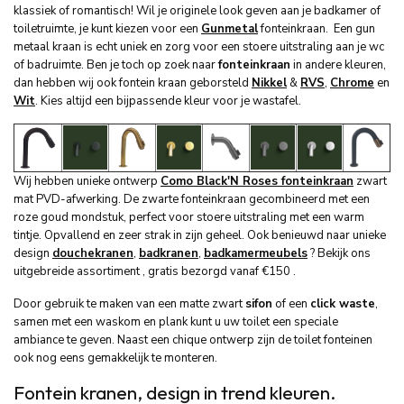
klassiek of romantisch! Wil je originele look geven aan je badkamer of
toiletruimte, je kunt kiezen voor een
Gunmetal
fonteinkraan. Een gun
metaal kraan is echt uniek en zorg voor een stoere uitstraling aan je wc
of badruimte. Ben je toch op zoek naar
fonteinkraan
in andere kleuren,
dan hebben wij ook fontein kraan geborsteld
Nikkel
&
RVS
,
Chrome
en
Wit
. Kies altijd een bijpassende kleur voor je wastafel.
Wij hebben unieke ontwerp
Como Black'N Roses fonteinkraan
zwart
mat PVD-afwerking. De zwarte fonteinkraan gecombineerd met een
roze goud mondstuk, perfect voor stoere uitstraling met een warm
tintje. Opvallend en zeer strak in zijn geheel. Ook benieuwd naar unieke
design
douchekranen
,
badkranen
,
badkamermeubels
? Bekijk ons
uitgebreide assortiment , gratis bezorgd vanaf €150 .
Door gebruik te maken van een matte zwart
sifon
of een
click waste
,
samen met een waskom en plank kunt u uw toilet een speciale
ambiance te geven. Naast een chique ontwerp zijn de toilet fonteinen
ook nog eens gemakkelijk te monteren.
Fontein kranen, design in trend kleuren.