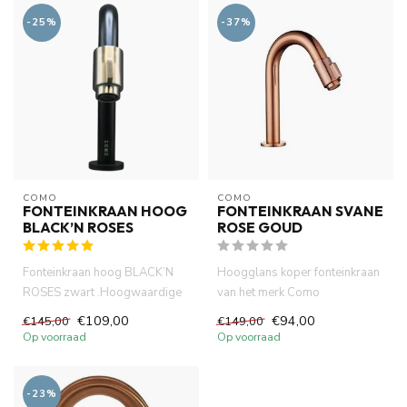
-25%
-37%
COMO
COMO
FONTEINKRAAN HOOG
FONTEINKRAAN SVANE
BLACK’N ROSES
ROSE GOUD
Fonteinkraan hoog BLACK’N
Hoogglans koper fonteinkraan
ROSES zwart .Hoogwaardige
van het merk Como
messing materiaal met kerami...
.Hoogwaardige messing
€109,00
€94,00
€145,00
€149,00
materiaal m...
Op voorraad
Op voorraad
-23%