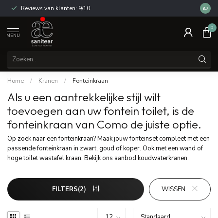
Reviews van klanten: 9/10
14 dag
8.7
0
MENU
Home
/
Kranen
/
Fonteinkraan
Als u een aantrekkelijke stijl wilt
toevoegen aan uw fontein toilet, is de
fonteinkraan van Como de juiste optie.
Op zoek naar een fonteinkraan? Maak jouw fonteinset compleet met een
passende fonteinkraan in zwart, goud of koper. Ook met een wand of
hoge toilet wastafel kraan. Bekijk ons aanbod koudwaterkranen.
FILTERS(2)
WISSEN