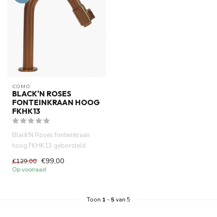
COMO
BLACK'N ROSES
FONTEINKRAAN HOOG
FKHK13
Black'N Roses fonteinkraan
hoog FKHK13 geborsteld
koper 12.5 cm uitloop van het
€99,00
€129,00
...
Op voorraad
Toon
1
-
5
van 5