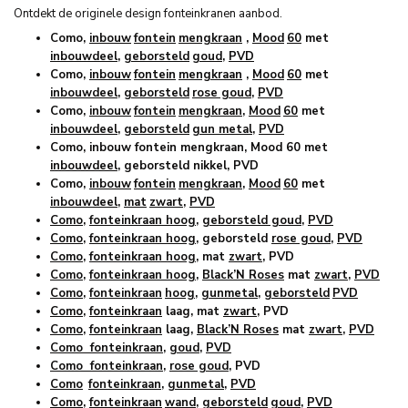
Ontdekt de originele design fonteinkranen aanbod.
Como,
inbouw
fontein
mengkraan
,
Mood
60
met
inbouwdeel
,
geborsteld
goud
,
PVD
Como,
inbouw
fontein
mengkraan
,
Mood
60
met
inbouwdeel
,
geborsteld
rose goud
,
PVD
Como,
inbouw
fontein
mengkraan
,
Mood
60
met
inbouwdeel
,
geborsteld
gun metal
,
PVD
Como, inbouw fontein mengkraan, Mood 60 met
inbouwdeel
, geborsteld nikkel, PVD
Como,
inbouw
fontein
mengkraan
,
Mood
60
met
inbouwdeel
,
mat
zwart
,
PVD
Como
,
fonteinkraan hoog
,
geborsteld goud
,
PVD
Como
,
fonteinkraan hoog
, geborsteld
rose goud
,
PVD
Como
,
fonteinkraan hoog
, mat
zwart
, PVD
Como
,
fonteinkraan hoog
,
Black’N Roses
mat
zwart
,
PVD
Como
,
fonteinkraan
hoog
,
gunmetal
,
geborsteld
PVD
Como
,
fonteinkraan
laag, mat
zwart
, PVD
Como
,
fonteinkraan
laag,
Black’N Roses
mat
zwart
,
PVD
Como fonteinkraan
,
goud
,
PVD
Como fonteinkraan
,
rose goud
, PVD
Como
fonteinkraan
,
gunmetal
,
PVD
Como
,
fonteinkraan
wand
,
geborsteld
goud
,
PVD