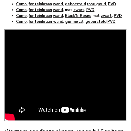
Como
,
fonteinkraan
wand
,
geborsteld
rose goud
,
PVD
Como
,
fonteinkraan
wand
, mat
zwart
,
PVD
Como
,
fonteinkraan
wand
,
Black’N Roses
mat
zwart
,
PVD
Como
,
fonteinkraan wand
,
gunmetal
,
geborsteld
PVD
Waarom een fonteinkraan kopen bij Sanitear