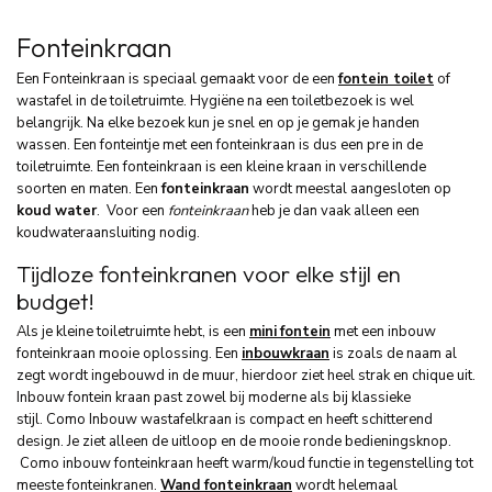
Fonteinkraan
Een Fonteinkraan is speciaal gemaakt voor de een
fontein toilet
of
wastafel in de toiletruimte. Hygiëne na een toiletbezoek is wel
belangrijk. Na elke bezoek kun je snel en op je gemak je handen
wassen. Een fonteintje met een fonteinkraan is dus een pre in de
toiletruimte. Een fonteinkraan is een kleine kraan in verschillende
soorten en maten. Een
fonteinkraan
wordt meestal aangesloten op
koud water
. Voor een
fonteinkraan
heb je dan vaak alleen een
koudwateraansluiting nodig.
Tijdloze fonteinkranen voor elke stijl en
budget!
Als je kleine toiletruimte hebt, is een
mini
fontein
met een inbouw
fonteinkraan mooie oplossing. Een
inbouwkraan
is zoals de naam al
zegt wordt ingebouwd in de muur, hierdoor ziet heel strak en chique uit.
Inbouw fontein kraan past zowel bij moderne als bij klassieke
stijl. Como Inbouw wastafelkraan is compact en heeft schitterend
design. Je ziet alleen de uitloop en de mooie ronde bedieningsknop.
Como inbouw fonteinkraan heeft warm/koud functie in tegenstelling tot
meeste fonteinkranen.
Wand fonteinkraan
wordt helemaal