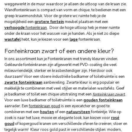
weggewerkt in de muur waardoor je alleen de uitloop van de kraan zie.
Wandfonteinkraan is compact van vorm en chique, te bedienen met een
greep kraanmondstuk. Voor de grotere wc ruimte heb je de
mogelijkheid een
grotere fontein
meubel plaatsen met een
verhoogde
fonteinkraan
. Door de hoge uitloop heb je meer ruimte
onder de kraan voor het wassen van je handen. Als je niet zo diepe
wastafel
hebt, kun je kiezen voor een
lage
fonteinkraan.
Fonteinkraan zwart of een andere kleur?
In ons assortiment kun je Fonteinkranen met trendy kleuren vinden.
Gekleurde fonteinkranen zijn afgewerkt met PVD-coating die veel
milieuvriendelijk, sterker en krasbestendiger zijn. Hierdoor ook
duurzaam! Voor een stoere industriële badkamer of toiletruimte is een
zwarte fonteinkraan
aanbeveling. Zwarte kleur is erg populair en
makkelijk te combineren met veel stijlen en materialen wastafels. Geef
je badkamer of toilet een chique uitstraling met een
fonteinkraan zwart
.
Voor een luxe badkamer of toiletruimte is een
gouden fonteinkraan
aanrader. Een
fonteinkraan goud
is een eyecatcher en goed te
combineren met een
houten
of een
natuursteen
fonteintje. Wie op
zoek is naar het luxe, mooie en elegante look, kan kiezen voor
rosé
goud
of kopergoud kranen om verschillende sferen te creëren; stoer en
tegelijk warm! Kleur roos gold past in verschillende stijlen: modern,