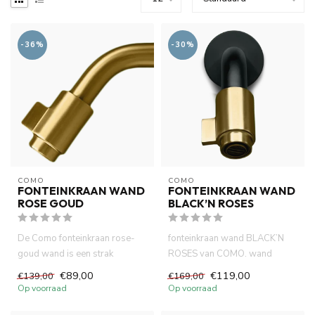
-36%
-30%
COMO
COMO
FONTEINKRAAN WAND
FONTEINKRAAN WAND
ROSE GOUD
BLACK’N ROSES
De Como fonteinkraan rose-
fonteinkraan wand BLACK’N
goud wand is een strak
ROSES van COMO. wand
ontwerp met 10cm uitloop. In
montage. Neoperl cartouche.
€89,00
€119,00
€139,00
€169,00
co...
Vanu...
Op voorraad
Op voorraad