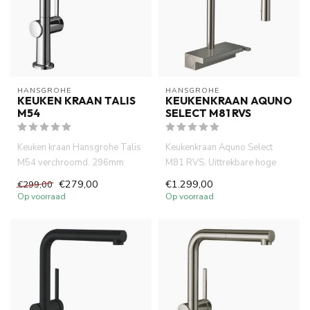
HANSGROHE
HANSGROHE
KEUKEN KRAAN TALIS
KEUKENKRAAN AQUNO
M54
SELECT M81 RVS
Keuken kraan Hansgrohe Talis
Keukenkraan Aquno Select
M54 verchroomd. 296mm
M81 RVS. Uittrekbare hoge
hoogde, uittrekbare
uitloop met waterval.390mm
€279,00
€1.299,00
€299,00
handdouch...
ho...
Op voorraad
Op voorraad