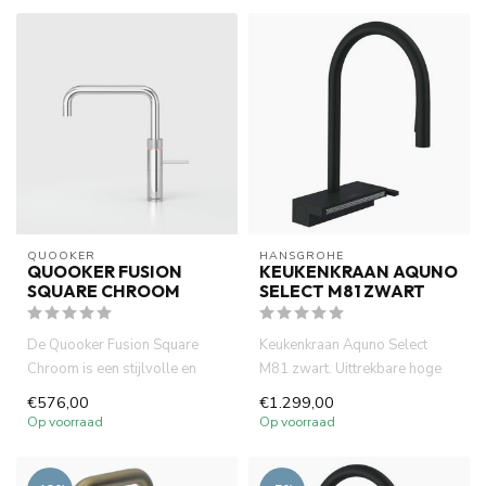
QUOOKER
HANSGROHE
QUOOKER FUSION
KEUKENKRAAN AQUNO
SQUARE CHROOM
SELECT M81 ZWART
De Quooker Fusion Square
Keukenkraan Aquno Select
Chroom is een stijlvolle en
M81 zwart. Uittrekbare hoge
praktische 3-in-1 kraan die...
uitloop met waterval.390mm ...
€576,00
€1.299,00
Op voorraad
Op voorraad