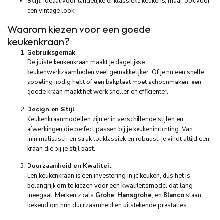
Stijl
: Ideaal voor landelijke of klassieke keukens, maar ook voor
een vintage look.
Waarom kiezen voor een goede
keukenkraan?
Gebruiksgemak
De juiste keukenkraan maakt je dagelijkse
keukenwerkzaamheden veel gemakkelijker. Of je nu een snelle
spoeling nodig hebt of een bakplaat moet schoonmaken, een
goede kraan maakt het werk sneller en efficiënter.
Design en Stijl
Keukenkraanmodellen zijn er in verschillende stijlen en
afwerkingen die perfect passen bij je keukeninrichting. Van
minimalistisch en strak tot klassiek en robuust, je vindt altijd een
kraan die bij je stijl past.
Duurzaamheid en Kwaliteit
Een keukenkraan is een investering in je keuken, dus het is
belangrijk om te kiezen voor een kwaliteitsmodel dat lang
meegaat. Merken zoals
Grohe
,
Hansgrohe
, en
Blanco
staan
bekend om hun duurzaamheid en uitstekende prestaties.