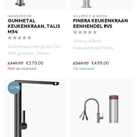
HANSGROHE
VILLEROY & BOCH
GUNMETAL
FINERA KEUKENKRAAN
KEUKENKRAAN, TALIS
EENHENDEL RVS
M54
Villeroy & Boch
Keukenkraan Hansgrohe Talis
keukeukenkraan Finera
M54 gunmetal. 296mm
eenhendel, 360 °Draaibare
hoogde, uittrekbare
uitloop RVS. 1...
€379,00
€499,00
€449,00
€569,00
handdouche. ...
Niet op voorraad
Op voorraad
-17%