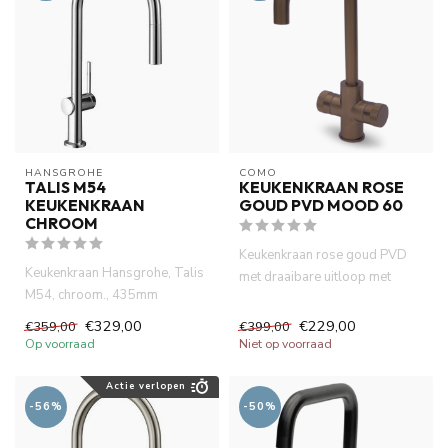
HANSGROHE
COMO
TALIS M54
KEUKENKRAAN ROSE
KEUKENKRAAN
GOUD PVD MOOD 60
CHROOM
Keukenkraan rose goud PVD
Keukenkraan Hansgrohe, Talis
met draaibare uitloop met
M54, chroom., 435mm
draaibare uitloop. Waterbesp...
hoogde, uittrekbare hoge
€329,00
€229,00
€359,00
€399,00
uitloo...
Op voorraad
Niet op voorraad
Actie verlopen
-56%
-50%