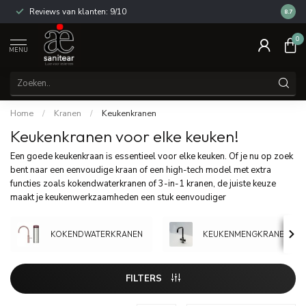
Reviews van klanten: 9/10
14 dag
8.7
0
MENU
Home
/
Kranen
/
Keukenkranen
Keukenkranen voor elke keuken!
Een goede keukenkraan is essentieel voor elke keuken. Of je nu op zoek
bent naar een eenvoudige kraan of een high-tech model met extra
functies zoals kokendwaterkranen of 3-in-1 kranen, de juiste keuze
maakt je keukenwerkzaamheden een stuk eenvoudiger
KOKENDWATERKRANEN
KEUKENMENGKRANEN
FILTERS