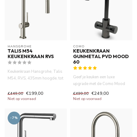
HANSGROHE
COMO
TALIS M54
KEUKENKRAAN
KEUKENKRAAN RVS
GUNMETAL PVD MOOD
60
Keukenkraan Hansgrohe, Talis
Geef je keuken een luxe
M54, RVS, 435mm hoogde, tot
upgrade met de Como Mood
60% waterbesparende car...
60 keukenkraan in gunmetal.
€199,00
€249,00
€449,00
€499,00
Dez...
Niet op voorraad
Niet op voorraad
-7%