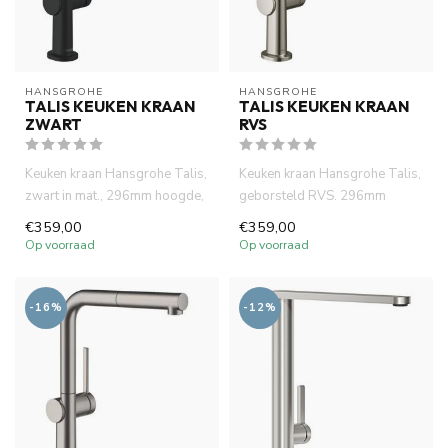
HANSGROHE
HANSGROHE
TALIS KEUKEN KRAAN
TALIS KEUKEN KRAAN
ZWART
RVS
Keuken kraan Hansgrohe Talis,
Keuken kraan Hansgrohe Talis,
zwart in mat., 296mm hoogde,
geborsteld RVS. 296mm
uittrekbare handdouch...
hoogde, uittrekbare handdou...
€359,00
€359,00
Op voorraad
Op voorraad
-16%
-12%