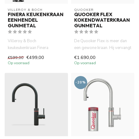
VILLEROY & BOCH
QUOOKER
FINERA KEUKENKRAAN
QUOOKER FLEX
EENHENDEL
KOKENDWATERKRAAN
GUNMETAL
GUNMETAL
Villeroy & Boch
De Quooker Flex is meer dan
keukeukenkraan Finera
een gewone kraan. Hij vervangt
eenhendel, 360 °Draaibare
de waterkoker, versne...
€499,00
€1.690,00
€599,00
uitloop, gunme...
Op voorraad
Op voorraad
-20%