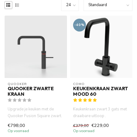
-40%
QUOOKER
COMO
QUOOKER ZWARTE
KEUKENKRAAN ZWART
KRAAN
MOOD 60
Upgrade je keuken met de
Keukenkraan zwart 3 gats met
Quooker Fusion Square zwart.
draaibare uitloop .
Deze 3-in-1 kraan levert k...
Waterbesparend 7 lt p/m klas
€798,00
€229,00
€379,00
Z....
Op voorraad
Op voorraad