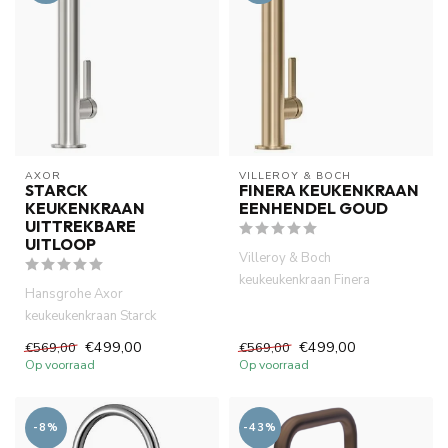
AXOR
VILLEROY & BOCH
STARCK
FINERA KEUKENKRAAN
KEUKENKRAAN
EENHENDEL GOUD
UITTREKBARE
UITLOOP
Villeroy & Boch
keukeukenkraan Finera
Hansgrohe Axor
eenhendel, 360 °Draaibare
keukeukenkraan Starck
uitloop goud. ...
keukenkraan uittrekbare
€499,00
€499,00
€569,00
€569,00
kraanuitloop, eenh...
Op voorraad
Op voorraad
-8%
-43%