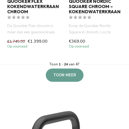
QUOOKER FLEX
QUOOKER NORDIC
KOKENDWATERKRAAN
SQUARE CHROOM –
CHROOM
KOKENDWATERKRAAN
De Quooker Flex chroom is
Koop de Quooker Nordic
meer dan een gewone kraan.
Square in chroom. Los te
Hij vervangt de waterkoker,...
combineren met je mengkraan.
€1.399,00
€369,00
€1.745,00
Dir...
Op voorraad
Op voorraad
Toon
1
-
24
van 47
TOON MEER