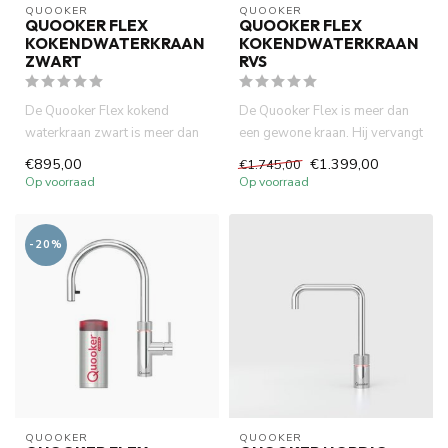
QUOOKER
QUOOKER
QUOOKER FLEX
QUOOKER FLEX
KOKENDWATERKRAAN
KOKENDWATERKRAAN
ZWART
RVS
De Quooker Flex kokend
De Quooker Flex is meer dan
waterkraan zwart is meer dan
een gewone kraan. Hij vervangt
een gewone kraan. Hij vervan...
de waterkoker, versne...
€895,00
€1.399,00
€1.745,00
Op voorraad
Op voorraad
-20%
QUOOKER
QUOOKER